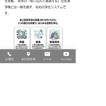
を搭載。 従来の「吸い込んで濾過する」空気清
浄機とは一線を画す、攻めの浄化システムで
す。
付着菌を浄化： ドアノブや椅子などの表面まで
お電話
会社所在地
メール
YouTube
除菌。
花粉・ウイルスを無力化： 室内環境の微粒子を
ほぼ完全に除去。
鮮度をキープ： 食品の劣化を防ぎ、美味しさを
長持ちさせます。