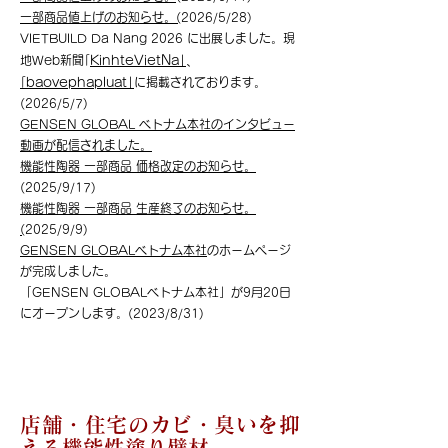
​一部商品値上げのお知らせ。(
2026/5/28)
VIETBUILD Da Nang 2026 に出展しました。現
地Web新聞
｢
KinhteVietNa｣
､
｢
baovephapluat｣
に掲載されております。
(2026/5/7)
GENSEN GLOBAL ベトナム本社のインタビュー
動画が配信されました。
機能性陶器 一部商品 価格改定のお知らせ。
(2025/9/17)
機能性陶器 一部商品 生産終了のお知らせ。
(
2025/9/9)
GENSEN GLOBALベトナム本社
のホームページ
が完成しました。
「GENSEN GLOBALベトナム本社」が9月20日
にオープンします。(2023/8/31)
店舗・住宅のカビ・臭いを抑
える機能性塗り壁材。