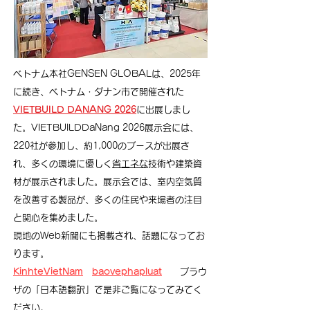
ベトナム本社GENSEN GLOBALは、2025年
に続き、ベトナム・ダナン市で開催された
VIETBUILD DANANG 2026
に出展しまし
た。VIETBUILDDaNang 2026展示会には、
220社が参加し、約1,000のブースが出展さ
れ、多くの環境に優しく
省エネな
技術や建築資
材が展示されました。展示会では、室内空気質
を改善する製品が、多くの住民や来場者の注目
と関心を集めました。
​現地のWeb新聞にも掲載され、話題になってお
ります。
KinhteVietNam
baovephapluat
ブラウ
ザの「日本語翻訳」で是非ご覧になってみてく
ださい。