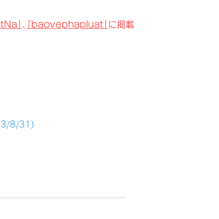
etNa｣
､
baovephapluat｣
｢
に掲載
8/31)