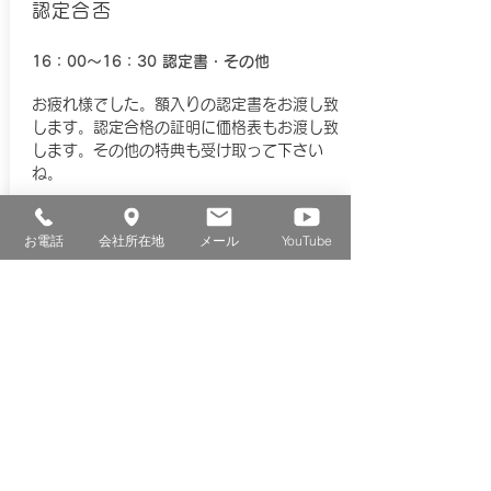
認定合否
16：00～16：30
認定書・その他
​お疲れ様でした。額入りの認定書をお渡し致
します。認定合格の証明に価格表もお渡し致
します。その他の特典も受け取って下さい
ね。
お電話
会社所在地
メール
YouTube
​ウォールアーティストの認定を受けた皆
様。
ウォールアーティスト認定合格者数
は4,000人に上ります。
​キララ塗り壁研修（ウォールアーティス
ト認定講座）の「よくある質問」は
こち