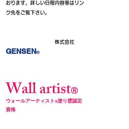
おります。詳しい日程内容等はリン
ク先をご覧下さい。
株式会社
GENSEN
®
Wall artist
Ⓡ
​ウォールアーティスト
塗り壁認定
Ⓡ
資格