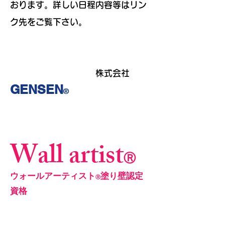
おります。詳しい日程内容等はリン
ク先をご覧下さい。
株式会社
GENSEN
®
Wall artist
Ⓡ
​ウォールアーティスト
塗り壁認定
Ⓡ
資格