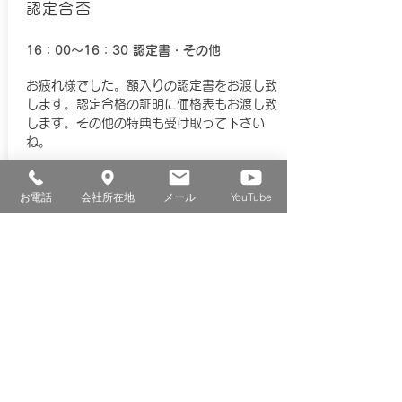
認定合否
16：00～16：30
認定書・その他
​お疲れ様でした。額入りの認定書をお渡し致
します。認定合格の証明に価格表もお渡し致
します。その他の特典も受け取って下さい
ね。
お電話
会社所在地
メール
YouTube
​ウォールアーティストの認定を受けた皆
様。
ウォールアーティスト認定合格者数
は4,000人に上ります。
​キララ塗り壁研修（ウォールアーティス
ト認定講座）の「よくある質問」は
こち